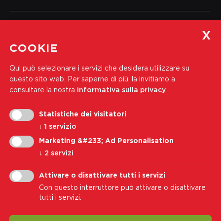
Servizio per i soci
COOKIE
e informazioni
Qui può selezionare i servizi che desidera utilizzare su
Tel.:
+39 0471 444 310
questo sito web.
Per saperne di più, la invitiamo a
Indirizzo e-mail:
soci@wk-cb.bz.it
consultare la nostra
informativa sulla privacy
.
Statistiche dei visitatori
Iscriviti alla nostra newsletter
↓
1
servizio
Indirizzo e-mail
Marketing &#233; Ad Personalisation
↓
2
servizi
Iscriviti
Attivare o disattivare tutti i servizi
Con questo interruttore può attivare o disattivare
Accetto i
Informativa sulla privacy
tutti i servizi.