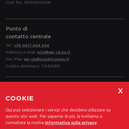
Cod. fisc. 80006120218
Punto di
contatto centrale
Tel.:
+39 0471 444 444
Indirizzo e-mail:
info@wk-cb.bz.it
Pec-Mail:
wk-cb@suedtirolpec.it
Codice destinario: T04ZHR3
Servizio per i soci
COOKIE
e informazioni
Qui può selezionare i servizi che desidera utilizzare su
Tel.:
+39 0471 444 310
questo sito web.
Per saperne di più, la invitiamo a
Indirizzo e-mail:
soci@wk-cb.bz.it
consultare la nostra
informativa sulla privacy
.