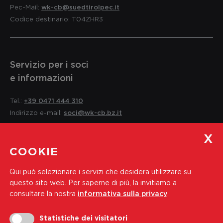
Pec-Mail:
wk-cb@suedtirolpec.it
Codice destinario: T04ZHR3
Servizio per i soci
e informazioni
Tel.:
+39 0471 444 310
Indirizzo e-mail:
soci@wk-cb.bz.it
Iscriviti alla nostra newsletter
COOKIE
Indirizzo e-mail
Qui può selezionare i servizi che desidera utilizzare su
questo sito web.
Per saperne di più, la invitiamo a
Iscriviti
consultare la nostra
informativa sulla privacy
.
Accetto i
Informativa sulla privacy
Statistiche dei visitatori