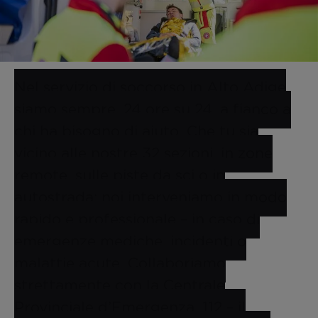
Nel servizio di soccorso in Alto Adige
siamo sempre, 24 ore su 24, a fianco a
chi ha bisogno di aiuto. Che tu sia
vicino alle nostre 32 sezioni, in zone
remote, sulle piste da sci o in
autostrada: noi interveniamo in modo
rapido e professionale – in caso di
emergenze mediche, incidenti o
malattie acute. Collaboriamo
strettamente con la Centrale
Provinciale d’Emergenza. 112 – il