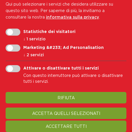
Qui può selezionare i servizi che desidera utilizzare su
Tel.:
+39 0471 444 310
questo sito web.
Per saperne di più, la invitiamo a
Indirizzo e-mail:
soci@wk-cb.bz.it
consultare la nostra
informativa sulla privacy
.
Statistiche dei visitatori
Iscriviti alla nostra newsletter
↓
1
servizio
Indirizzo e-mail
Marketing &#233; Ad Personalisation
↓
2
servizi
Iscriviti
Attivare o disattivare tutti i servizi
Con questo interruttore può attivare o disattivare
Accetto i
Informativa sulla privacy
tutti i servizi.
RIFIUTA
Nota legale
Privacy
Cookie Policy
Trasparenza
Modifica impostazione cookie
ACCETTA QUELLI SELEZIONATI
ACCETTARE TUTTI