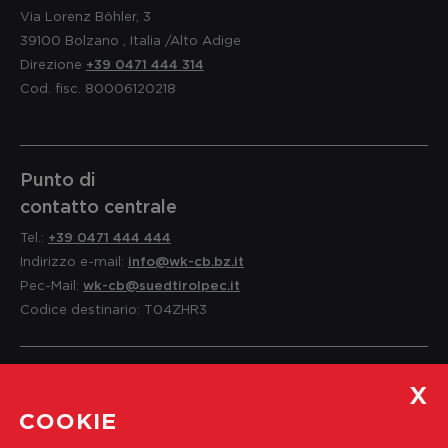
Via Lorenz Böhler, 3
39100
Bolzano
,
Italia
/Alto Adige
Direzione
+39 0471 444 314
Cod. fisc. 80006120218
Punto di
contatto centrale
Tel.:
+39 0471 444 444
Indirizzo e-mail:
info@wk-cb.bz.it
Pec-Mail:
wk-cb@suedtirolpec.it
Codice destinario: T04ZHR3
Servizio per i soci
COOKIE
e informazioni