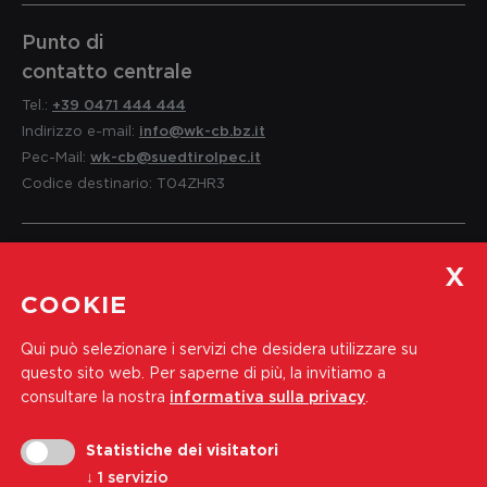
Punto di
contatto centrale
Tel.:
+39 0471 444 444
Indirizzo e-mail:
info@wk-cb.bz.it
Pec-Mail:
wk-cb@suedtirolpec.it
Codice destinario: T04ZHR3
Servizio per i soci
COOKIE
e informazioni
Qui può selezionare i servizi che desidera utilizzare su
Tel.:
+39 0471 444 310
questo sito web.
Per saperne di più, la invitiamo a
Indirizzo e-mail:
soci@wk-cb.bz.it
consultare la nostra
informativa sulla privacy
.
Statistiche dei visitatori
Iscriviti alla nostra newsletter
↓
1
servizio