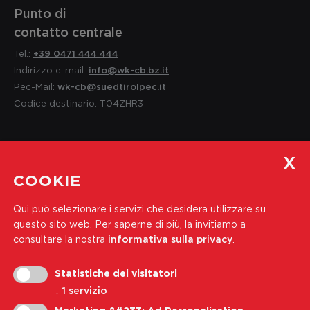
Punto di
contatto centrale
Tel.:
+39 0471 444 444
Indirizzo e-mail:
info@wk-cb.bz.it
Pec-Mail:
wk-cb@suedtirolpec.it
Codice destinario: T04ZHR3
Servizio per i soci
COOKIE
e informazioni
Qui può selezionare i servizi che desidera utilizzare su
Tel.:
+39 0471 444 310
questo sito web.
Per saperne di più, la invitiamo a
Indirizzo e-mail:
soci@wk-cb.bz.it
consultare la nostra
informativa sulla privacy
.
Statistiche dei visitatori
Iscriviti alla nostra newsletter
↓
1
servizio