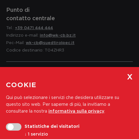
Punto di
contatto centrale
Tel.:
+39 0471 444 444
Indirizzo e-mail:
info@wk-cb.bz.it
Pec-Mail:
wk-cb@suedtirolpec.it
Codice destinario: T04ZHR3
Servizio per i soci
COOKIE
e informazioni
Qui può selezionare i servizi che desidera utilizzare su
Tel.:
+39 0471 444 310
questo sito web.
Per saperne di più, la invitiamo a
Indirizzo e-mail:
soci@wk-cb.bz.it
consultare la nostra
informativa sulla privacy
.
Statistiche dei visitatori
Iscriviti alla nostra newsletter
↓
1
servizio