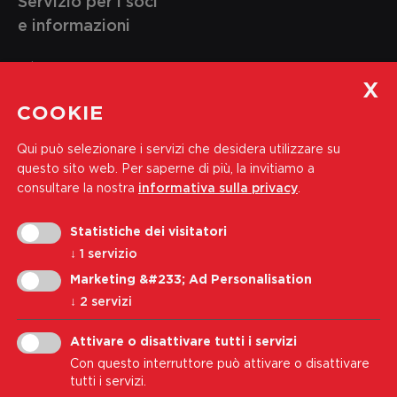
Servizio per i soci
e informazioni
Tel.:
+39 0471 444 310
Indirizzo e-mail:
soci@wk-cb.bz.it
COOKIE
Qui può selezionare i servizi che desidera utilizzare su
Iscriviti alla nostra newsletter
questo sito web.
Per saperne di più, la invitiamo a
Indirizzo e-mail
consultare la nostra
informativa sulla privacy
.
Iscriviti
Statistiche dei visitatori
↓
1
servizio
Accetto i
Informativa sulla privacy
Marketing &#233; Ad Personalisation
↓
2
servizi
Attivare o disattivare tutti i servizi
Nota legale
Privacy
Cookie Policy
Trasparenza
Con questo interruttore può attivare o disattivare
Modifica impostazione cookie
tutti i servizi.