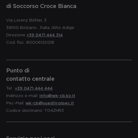
di Soccorso Croce Bianca
Via Lorenz Böhler, 3
39100
Bolzano
,
Italia
/Alto Adige
Direzione
+39 0471 444 314
Cod. fisc. 80006120218
Punto di
contatto centrale
Tel.:
+39 0471 444 444
Indirizzo e-mail:
info@wk-cb.bz.it
Pec-Mail:
wk-cb@suedtirolpec.it
Codice destinario: T04ZHR3