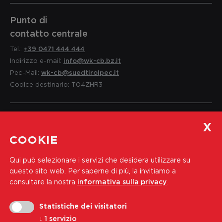
Punto di
contatto centrale
Tel.:
+39 0471 444 444
Indirizzo e-mail:
info@wk-cb.bz.it
Pec-Mail:
wk-cb@suedtirolpec.it
Codice destinario: T04ZHR3
Servizio per i soci
COOKIE
e informazioni
Qui può selezionare i servizi che desidera utilizzare su
Tel.:
+39 0471 444 310
questo sito web.
Per saperne di più, la invitiamo a
Indirizzo e-mail:
soci@wk-cb.bz.it
consultare la nostra
informativa sulla privacy
.
Statistiche dei visitatori
Iscriviti alla nostra newsletter
↓
1
servizio