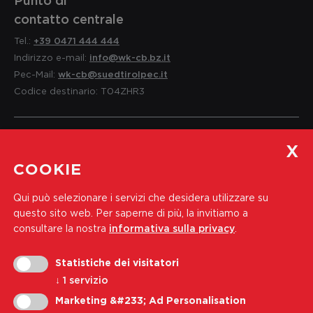
contatto centrale
Tel.:
+39 0471 444 444
Indirizzo e-mail:
info@wk-cb.bz.it
Pec-Mail:
wk-cb@suedtirolpec.it
Codice destinario: T04ZHR3
Servizio per i soci
COOKIE
e informazioni
Qui può selezionare i servizi che desidera utilizzare su
Tel.:
+39 0471 444 310
questo sito web.
Per saperne di più, la invitiamo a
Indirizzo e-mail:
soci@wk-cb.bz.it
consultare la nostra
informativa sulla privacy
.
Statistiche dei visitatori
Iscriviti alla nostra newsletter
↓
1
servizio
Indirizzo e-mail
Marketing &#233; Ad Personalisation