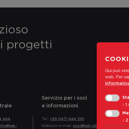
ezioso
i progetti
COOKI
Qui può sele
web.
Per sap
informativa
Servizio per i soci
Sta
↓
1
trale
e informazioni
Ma
4 444
Tel.:
+39 0471 444 310
↓
2
info@wk-
Indirizzo e-mail:
soci@wk-cb.bz.it