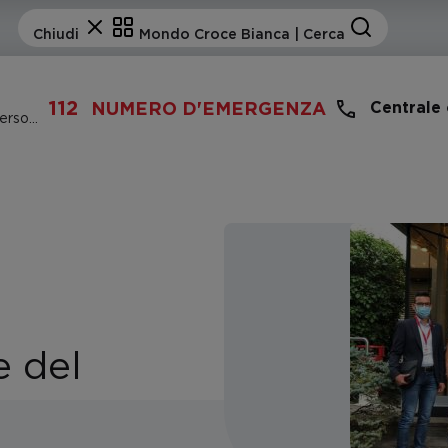
112
Centrale
NUMERO D'EMERGENZA
Riunione a porte chiuse del Reparto personale
e del