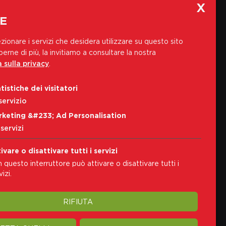
E
zionare i servizi che desidera utilizzare su questo sito
erne di più, la invitiamo a consultare la nostra
 sulla privacy
.
Iscriviti alla nostra newsletter
tistiche dei visitatori
Indirizzo e-mail
servizio
rketing &#233; Ad Personalisation
Iscriviti
servizi
Accetto i
Informativa sulla privacy
ivare o disattivare tutti i servizi
 questo interruttore può attivare o disattivare tutti i
izi.
RIFIUTA