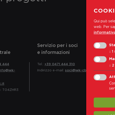
COOKI
Qui può sele
web.
Per sap
informativa
Servizio per i soci
Sta
↓
1
trale
e informazioni
Ma
4 444
Tel.:
+39 0471 444 310
↓
2
info@wk-
Indirizzo e-mail:
soci@wk-cb.bz.it
Att
Con
.it
serv
o: T04ZHR3