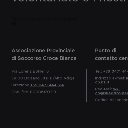
Diventa socio ora
Donazioni
Associazione Provinciale
Punto di
di Soccorso Croce Bianca
contatto cen
Via Lorenz Böhler, 3
Tel.:
+39 0471 44
39100
Bolzano
,
Italia
/Alto Adige
Indirizzo e-mail:
cb.bz.it
Direzione
+39 0471 444 314
Pec-Mail:
wk-
Cod. fisc. 80006120218
cb@suedtirolpec
Codice destinari