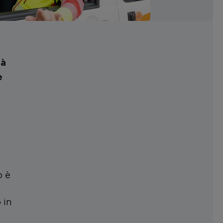
tà
e
o è
 in