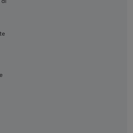
 di
te
me