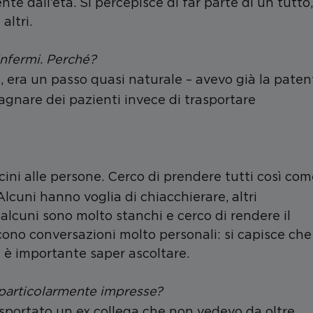
 dall’età. Si percepisce di far parte di un tutto,
altri.
infermi. Perché
?
 era un passo quasi naturale – avevo già la paten
gnare dei pazienti invece di trasportare
icini alle persone. Cerco di prendere tutti così co
Alcuni hanno voglia di chiacchierare, altri
 alcuni sono molto stanchi e cerco di rendere il
scono conversazioni molto personali: si capisce che
 è importante saper ascoltare.
 particolarmente impresse
?
asportato un ex collega che non vedevo da oltre