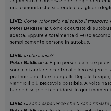
argomenti di conversazione, indipendentemente
una comunità che si prende cura gli uni degli 
Come volontario hai scelto il trasporto 
LIVE:
Come ex autista di autobus,
Peter Baldissera:
adatta. Eppure è totalmente diverso accompa
semplicemente persone in autobus.
In che senso
?
LIVE:
È più personale e si è più v
Peter Baldissera:
sono e di andare incontro alle loro esigenze. 
preferiscono stare tranquilli. Dopo le terapie,
viaggio il più piacevole possibile. A volte na
hanno bisogno di confidarsi. In quei momenti
Ci sono esperienze che ti sono rimaste
LIVE:
Sì, diverse. Una volta ho tr
Peter Baldissera: