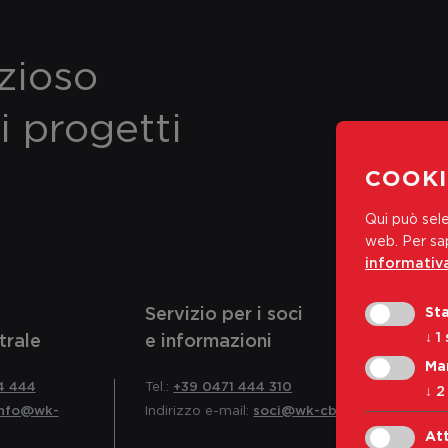
ezioso
i progetti
COOKI
Qui può sele
web.
Per sap
informativa
Servizio per i soci
Sta
↓
1
trale
e informazioni
Ma
4 444
Tel.:
+39 0471 444 310
↓
2
info@wk-
Indirizzo e-mail:
soci@wk-cb.bz.it
Att