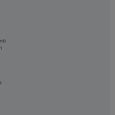
nti
i
ò