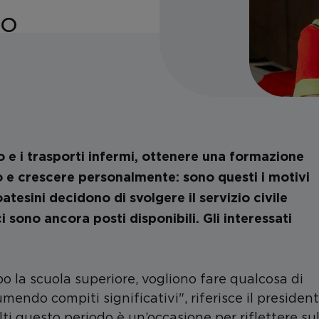
io
a
o e i trasporti infermi, ottenere una formazione
o e crescere personalmente: sono questi i motivi
atesini decidono di svolgere il servizio civile
 sono ancora posti disponibili. Gli interessati
o la scuola superiore, vogliono fare qualcosa di
endo compiti significativi", riferisce il presiden
i questo periodo è un’occasione per riflettere su