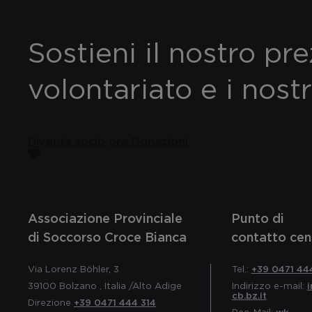
Sostieni il nostro pr
volontariato e i nostr
Diventa socio ora
Donazioni
Associazione Provinciale
Punto di
di Soccorso Croce Bianca
contatto cen
Via Lorenz Böhler, 3
Tel.:
+39 0471 44
39100
Bolzano
,
Italia
/Alto Adige
Indirizzo e-mail:
cb.bz.it
Direzione
+39 0471 444 314
Pec-Mail:
wk-