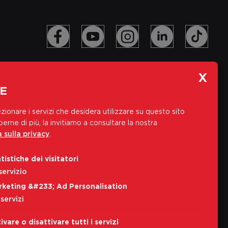
E
zionare i servizi che desidera utilizzare su questo sito
erne di più, la invitiamo a consultare la nostra
 sulla privacy
.
Iscriviti alla nostra newsletter
tistiche dei visitatori
Indirizzo e-mail
servizio
rketing &#233; Ad Personalisation
Iscriviti
servizi
Accetto i
Informativa sulla privacy
ivare o disattivare tutti i servizi