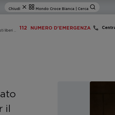
112
Centr
NUMERO D'EMERGENZA
“Il tuo impegno a formato umano”: Posti liberi per il servizio civile volontario presso la Croce Bianca
mato
 il