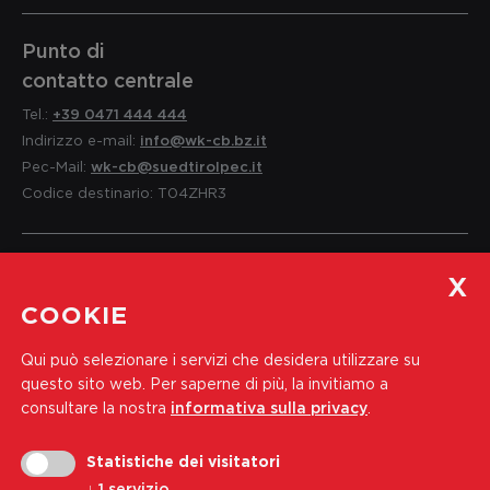
Punto di
contatto centrale
Tel.:
+39 0471 444 444
Indirizzo e-mail:
info@wk-cb.bz.it
Pec-Mail:
wk-cb@suedtirolpec.it
Codice destinario: T04ZHR3
Servizio per i soci
COOKIE
e informazioni
Qui può selezionare i servizi che desidera utilizzare su
Tel.:
+39 0471 444 310
questo sito web.
Per saperne di più, la invitiamo a
Indirizzo e-mail:
soci@wk-cb.bz.it
consultare la nostra
informativa sulla privacy
.
Statistiche dei visitatori
Iscriviti alla nostra newsletter
↓
1
servizio