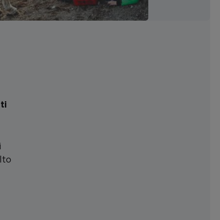
ti
i
lto