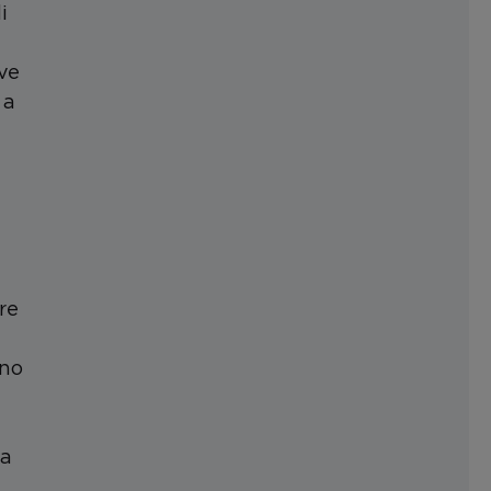
i
ove
 a
re
eno
ra