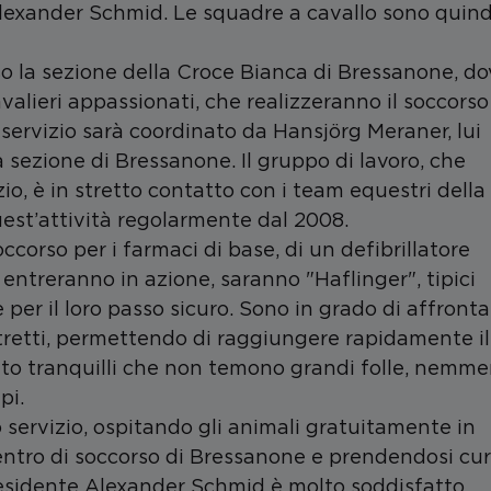
 Alexander Schmid. Le squadre a cavallo sono quind
esso la sezione della Croce Bianca di Bressanone, d
valieri appassionati, che realizzeranno il soccorso
l servizio sarà coordinato da Hansjörg Meraner, lui
 sezione di Bressanone. Il gruppo di lavoro, che
zio, è in stretto contatto con i team equestri della
uest’attività regolarmente dal 2008.
ccorso per i farmaci di base, di un defibrillatore
 entreranno in azione, saranno "Haflinger", tipici
 per il loro passo sicuro. Sono in grado di affronta
stretti, permettendo di raggiungere rapidamente il
molto tranquilli che non temono grandi folle, nemm
pi.
 servizio, ospitando gli animali gratuitamente in
entro di soccorso di Bressanone e prendendosi cu
Il Presidente Alexander Schmid è molto soddisfatto