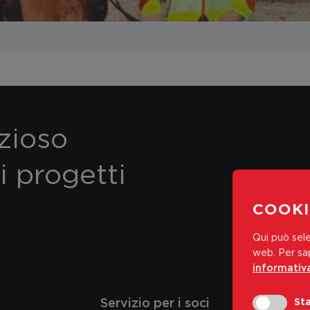
ezioso
i progetti
COOKI
Qui può sele
web.
Per sap
informativa
Servizio per i soci
Sta