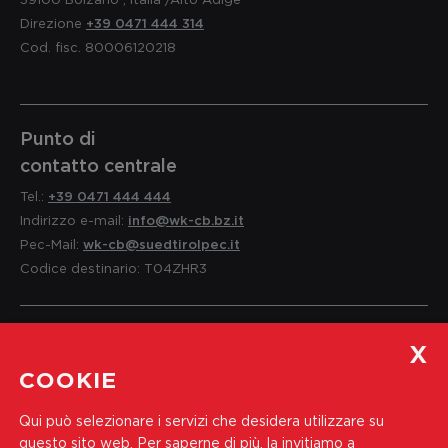
Direzione
+39 0471 444 314
Cod. fisc. 80006120218
Punto di
contatto centrale
Tel.:
+39 0471 444 444
Indirizzo e-mail:
info@wk-cb.bz.it
Pec-Mail:
wk-cb@suedtirolpec.it
Codice destinario: T04ZHR3
Servizio per i soci
COOKIE
e informazioni
Qui può selezionare i servizi che desidera utilizzare su
Tel.:
+39 0471 444 310
questo sito web.
Per saperne di più, la invitiamo a