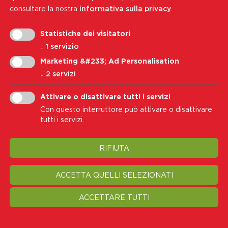
Indirizzo e-mail:
soci@wk-cb.bz.it
consultare la nostra
informativa sulla privacy
.
Statistiche dei visitatori
Iscriviti alla nostra newsletter
↓
1
servizio
Indirizzo e-mail
Marketing &#233; Ad Personalisation
↓
2
servizi
Iscriviti
Attivare o disattivare tutti i servizi
Con questo interruttore può attivare o disattivare
Accetto i
Informativa sulla privacy
tutti i servizi.
RIFIUTA
Nota legale
Privacy
Cookie Policy
Trasparenza
Modifica impostazione cookie
ACCETTA QUELLI SELEZIONATI
ACCETTARE TUTTI
© 2026 Associazione Provinciale di Soccorso Croce Bianca