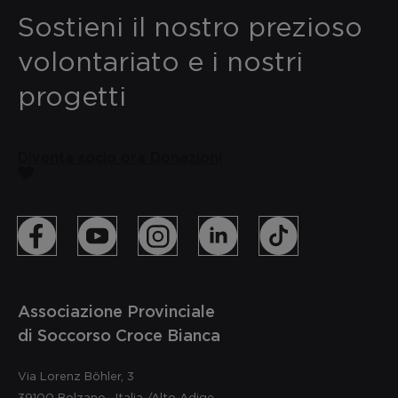
Sostieni il nostro prezioso
volontariato e i nostri
progetti
Diventa socio ora
Donazioni
Associazione Provinciale
di Soccorso Croce Bianca
Via Lorenz Böhler, 3
39100
Bolzano
,
Italia
/Alto Adige