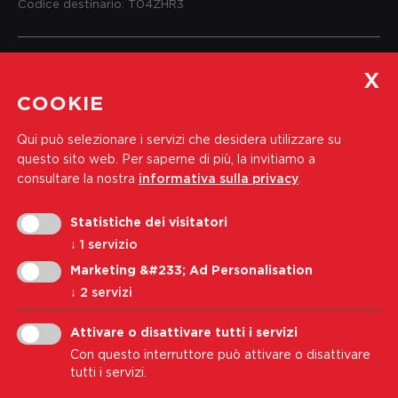
Codice destinario: T04ZHR3
Servizio per i soci
COOKIE
e informazioni
Qui può selezionare i servizi che desidera utilizzare su
Tel.:
+39 0471 444 310
questo sito web.
Per saperne di più, la invitiamo a
Indirizzo e-mail:
soci@wk-cb.bz.it
consultare la nostra
informativa sulla privacy
.
Statistiche dei visitatori
Iscriviti alla nostra newsletter
↓
1
servizio
Indirizzo e-mail
Marketing &#233; Ad Personalisation
↓
2
servizi
Iscriviti
Attivare o disattivare tutti i servizi
Con questo interruttore può attivare o disattivare
Accetto i
Informativa sulla privacy
tutti i servizi.