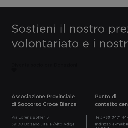
Sostieni il nostro pr
volontariato e i nostr
Diventa socio ora
Donazioni
Associazione Provinciale
Punto di
di Soccorso Croce Bianca
contatto cen
Via Lorenz Böhler, 3
Tel.:
+39 0471 44
39100
Bolzano
,
Italia
/Alto Adige
Indirizzo e-mail:
cb.bz.it