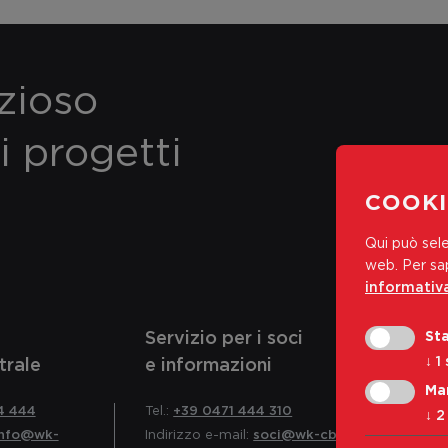
ezioso
i progetti
COOKI
Qui può sele
web.
Per sap
informativa
Servizio per i soci
Sta
↓
1
trale
e informazioni
Ma
4 444
Tel.:
+39 0471 444 310
↓
2
info@wk-
Indirizzo e-mail:
soci@wk-cb.bz.it