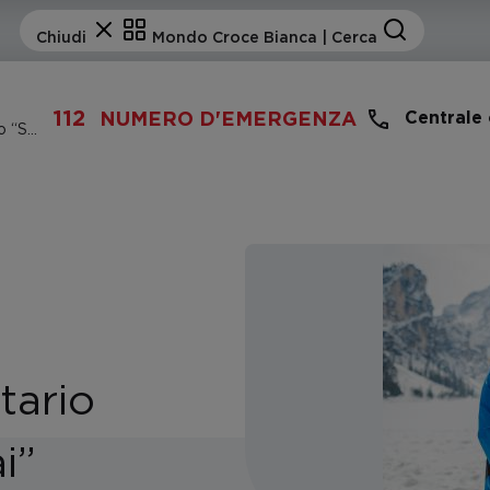
112
Centrale
NUMERO D'EMERGENZA
Intervista con un volontario del servizio “Sogni e vai”
tario
i”