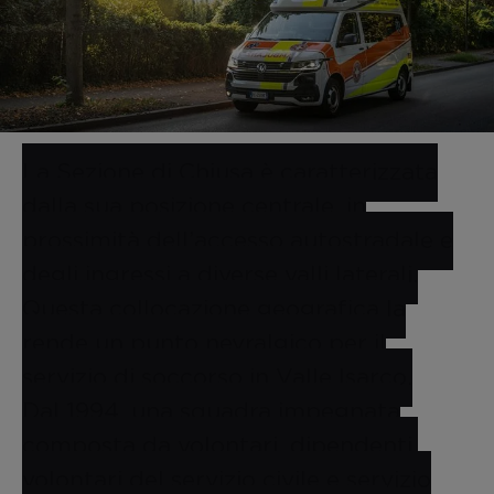
La Sezione di Chiusa è caratterizzata
dalla sua posizione centrale, in
prossimità dell’accesso autostradale e
degli ingressi a diverse valli laterali.
Questa collocazione geografica la
rende un punto nevralgico per il
servizio di soccorso in Valle Isarco.
Dal 1994, una squadra impegnata
composta da volontari, dipendenti,
volontari del servizio civile e servizio