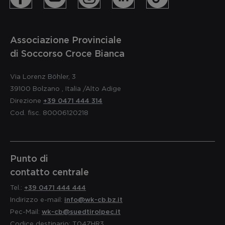
Associazione Provinciale
di Soccorso Croce Bianca
Via Lorenz Böhler, 3
39100
Bolzano
,
Italia
/Alto Adige
Direzione
+39 0471 444 314
Cod. fisc. 80006120218
Punto di
contatto centrale
Tel.:
+39 0471 444 444
Indirizzo e-mail:
info@wk-cb.bz.it
Pec-Mail:
wk-cb@suedtirolpec.it
Codice destinario: T04ZHR3