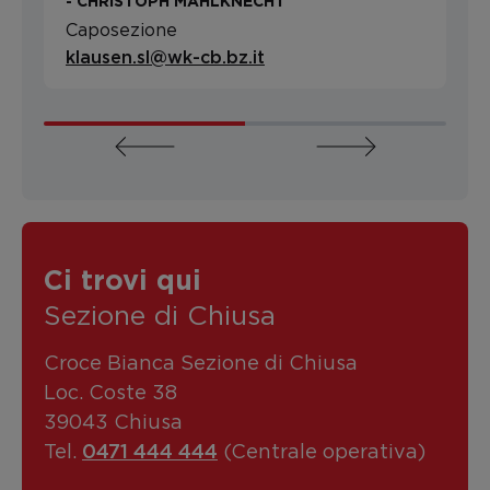
- CHRISTOPH MAHLKNECHT
Caposezione
klausen.sl@wk-cb.bz.it
Ci trovi qui
Sezione di Chiusa
Croce Bianca Sezione di Chiusa
Loc. Coste 38
39043 Chiusa
0471 444 444
Tel.
(Centrale operativa)