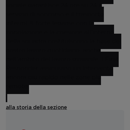
sociale garantisce 24 ore su 24 il
servizio di soccorso e il trasporto
infermi. Il forte legame con la
popolazione e la coesione all’interno
della squadra costituiscono la base del
nostro lavoro quotidiano, anche
nell’ambito del lavoro giovanile. I First
Responder assicurano un intervento
ancora più rapido nelle zone più
remote.
alla storia della sezione