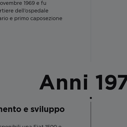
novembre 1969 e fu
rtiere dell’ospedale
ario e primo caposezione
Anni 19
ento e sviluppo
isponibili una Fiat 1500 e