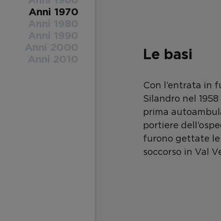
Anni 1960
Anni 1970
Anni 1980
Anni 1990
Anni 2000
Le basi
Anni 2010
Con l’entrata in 
Silandro nel 1958
prima autoambul
portiere dell’osp
furono gettate le 
soccorso in Val V