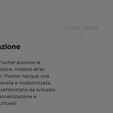
Anni 1990
azione
Fischer assunse la
zione. Insieme all’ex
on Theiner nacque una
novata e modernizzata.
ratterizzata da sviluppo
ionalizzazione e
tturali.