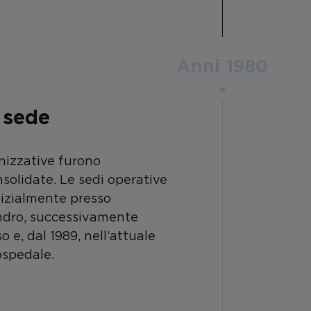
Anni 1980
e sede
nizzative furono
solidate. Le sedi operative
nizialmente presso
andro, successivamente
o e, dal 1989, nell’attuale
ospedale.