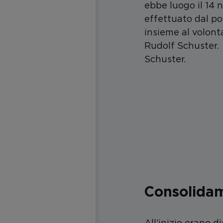
ebbe luogo il 14 
effettuato dal po
insieme al volont
Rudolf Schuster.
Schuster.
Consolidam
All’inizio erano d