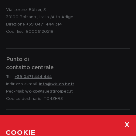
Via Lorenz Böhler, 3
39100
Bolzano
,
Italia
/Alto Adige
Direzione
+39 0471 444 314
Cod. fisc. 80006120218
Punto di
contatto centrale
Tel.:
+39 0471 444 444
Indirizzo e-mail:
info@wk-cb.bz.it
Pec-Mail:
wk-cb@suedtirolpec.it
Codice destinario: T04ZHR3
Servizio per i soci
COOKIE
e informazioni