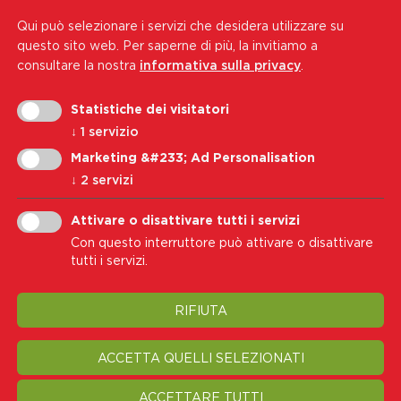
Qui può selezionare i servizi che desidera utilizzare su
Tel.:
+39 0471 444 310
questo sito web.
Per saperne di più, la invitiamo a
Indirizzo e-mail:
soci@wk-cb.bz.it
consultare la nostra
informativa sulla privacy
.
Statistiche dei visitatori
Iscriviti alla nostra newsletter
↓
1
servizio
Indirizzo e-mail
Marketing &#233; Ad Personalisation
↓
2
servizi
Iscriviti
Attivare o disattivare tutti i servizi
Con questo interruttore può attivare o disattivare
Accetto i
Informativa sulla privacy
tutti i servizi.
RIFIUTA
Nota legale
Privacy
Cookie Policy
Trasparenza
Modifica impostazione cookie
ACCETTA QUELLI SELEZIONATI
ACCETTARE TUTTI