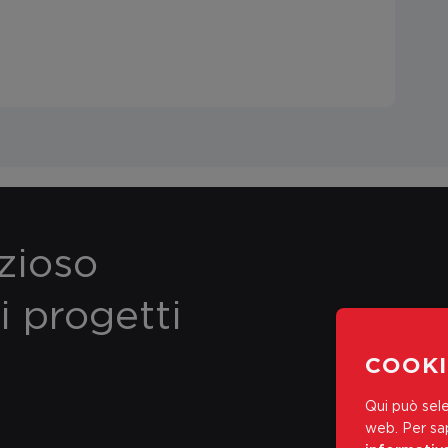
ezioso
i progetti
COOKI
Qui può sele
web.
Per sap