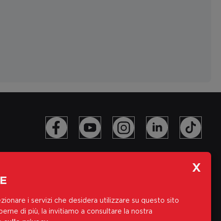
E
zionare i servizi che desidera utilizzare su questo sito
erne di più, la invitiamo a consultare la nostra