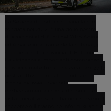
La Sezione di Fodom / Livinallongo,
fondata nel 2012, è una delle nostre
due sezioni al di fuori dell’Alto Adige
ed è parte integrante della catena di
soccorso nella provincia di Belluno.
La vicinanza a importanti comprensori
sciistici e mete turistiche caratterizza la
nostra attività fin dalla fondazione.
Anche nei mesi invernali,
particolarmente intensi dal punto di
vista operativo, garantiamo il servizio di
soccorso e il trasporto infermi grazie a