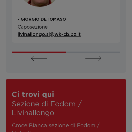
- GIORGIO DETOMASO
Caposezione
livinallongo.sl@wk-cb.bz.it
Ci trovi qui
Sezione di Fodom /
Livinallongo
Croce Bianca sezione di Fodom /