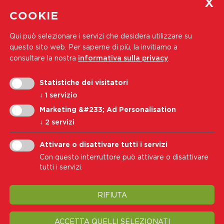
Iscriviti
COOKIE
Accetto i
Informativa sulla privacy
Qui può selezionare i servizi che desidera utilizzare su
questo sito web.
Per saperne di più, la invitiamo a
consultare la nostra
informativa sulla privacy
.
Nota legale
Privacy
Cookie Policy
Trasparenza
Statistiche dei visitatori
Modifica impostazione cookie
↓
1
servizio
Marketing &#233; Ad Personalisation
↓
2
servizi
© 2026 Associazione Provinciale di Soccorso Croce Bianca
Attivare o disattivare tutti i servizi
Con questo interruttore può attivare o disattivare
tutti i servizi.
RIFIUTA
ACCETTA QUELLI SELEZIONATI