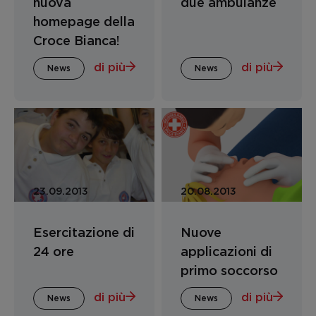
nuova
due ambulanze
homepage della
Croce Bianca!
di più
di più
News
News
23.09.2013
20.08.2013
Esercitazione di
Nuove
24 ore
applicazioni di
primo soccorso
di più
di più
News
News