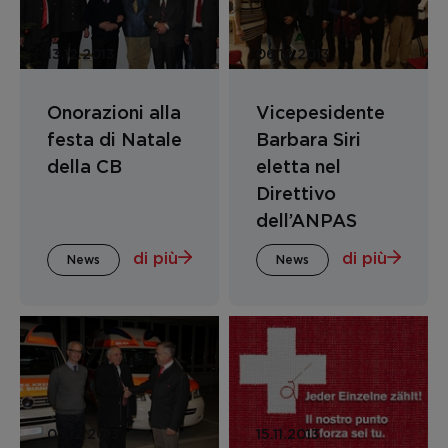
13.12.2013
06.12.2013
Onorazioni alla
Vicepesidente
festa di Natale
Barbara Siri
della CB
eletta nel
Direttivo
dell’ANPAS
di più
di più
News
News
05.12.2013
15.11.2013