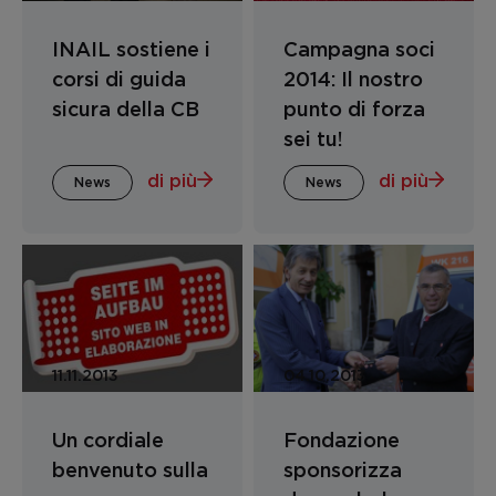
INAIL sostiene i
Campagna soci
corsi di guida
2014: Il nostro
sicura della CB
punto di forza
sei tu!
di più
di più
News
News
11.11.2013
04.10.2013
Un cordiale
Fondazione
benvenuto sulla
sponsorizza