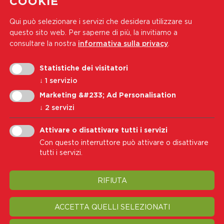
COOKIE
e informazioni
Qui può selezionare i servizi che desidera utilizzare su
Tel.:
+39 0471 444 310
questo sito web.
Per saperne di più, la invitiamo a
Indirizzo e-mail:
soci@wk-cb.bz.it
consultare la nostra
informativa sulla privacy
.
Statistiche dei visitatori
Iscriviti alla nostra newsletter
↓
1
servizio
Indirizzo e-mail
Marketing &#233; Ad Personalisation
↓
2
servizi
Iscriviti
Attivare o disattivare tutti i servizi
Con questo interruttore può attivare o disattivare
Accetto i
Informativa sulla privacy
tutti i servizi.
RIFIUTA
Nota legale
Privacy
Cookie Policy
Trasparenza
Modifica impostazione cookie
ACCETTA QUELLI SELEZIONATI