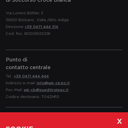
Via Lorenz Böhler, 3
39100
Bolzano
,
Italia
/Alto Adige
Direzione
+39 0471 444 314
Cod. fisc. 80006120218
Punto di
contatto centrale
Tel.:
+39 0471 444 444
Indirizzo e-mail:
info@wk-cb.bz.it
Pec-Mail:
wk-cb@suedtirolpec.it
Codice destinario: T04ZHR3
Servizio per i soci