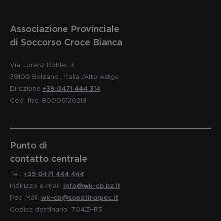
Associazione Provinciale
di Soccorso Croce Bianca
Via Lorenz Böhler, 3
39100
Bolzano
,
Italia
/Alto Adige
Direzione
+39 0471 444 314
Cod. fisc. 80006120218
Punto di
contatto centrale
Tel.:
+39 0471 444 444
Indirizzo e-mail:
info@wk-cb.bz.it
Pec-Mail:
wk-cb@suedtirolpec.it
Codice destinario: T04ZHR3